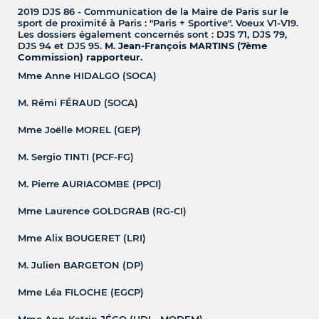
2019 DJS 86 - Communication de la Maire de Paris sur le
sport de proximité à Paris : "Paris + Sportive". Voeux V1-V19.
Les dossiers également concernés sont : DJS 71, DJS 79,
DJS 94 et DJS 95.
M. Jean-François MARTINS (7ème
Commission) rapporteur.
Mme Anne HIDALGO (SOCA)
M. Rémi FÉRAUD (SOCA)
Mme Joëlle MOREL (GEP)
M. Sergio TINTI (PCF-FG)
M. Pierre AURIACOMBE (PPCI)
Mme Laurence GOLDGRAB (RG-CI)
Mme Alix BOUGERET (LRI)
M. Julien BARGETON (DP)
Mme Léa FILOCHE (EGCP)
Mme Ann-Katrin JÉGO (UDI - MODEM)